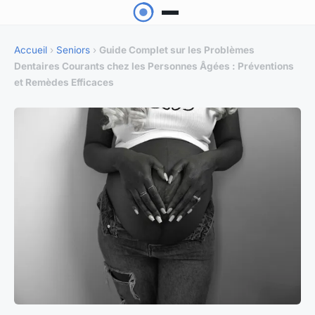
Accueil
›
Seniors
›
Guide Complet sur les Problèmes
Dentaires Courants chez les Personnes Âgées : Préventions
et Remèdes Efficaces