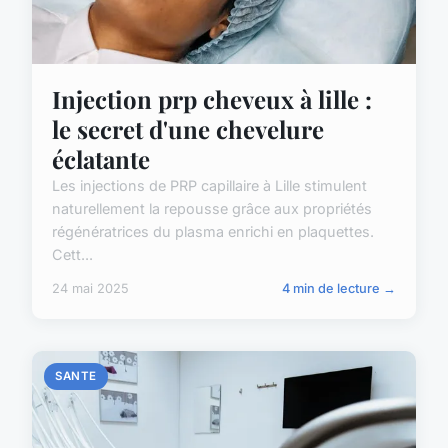
Injection prp cheveux à lille :
le secret d'une chevelure
éclatante
Les injections de PRP capillaire à Lille stimulent
naturellement la repousse grâce aux propriétés
régénératrices du plasma enrichi en plaquettes.
Cett...
24 mai 2025
4 min de lecture →
SANTE