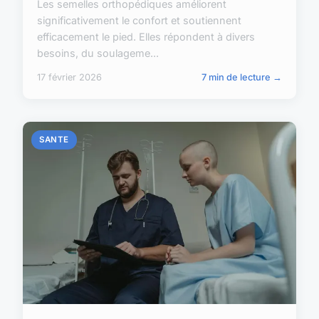
Les semelles orthopédiques améliorent
significativement le confort et soutiennent
efficacement le pied. Elles répondent à divers
besoins, du soulageme...
17 février 2026
7 min de lecture →
SANTE